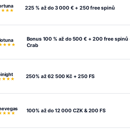
ortuna
225 % až do 3 000 € + 250 free spinů
★
★
★
★
Bonus 100 % až do 500 € + 200 free spinů 
lotuna
★
★
★
★
Crab
inight
250% až 62 500 Kč + 250 FS
★
★
★
★
nevegas
100% až do 12 000 CZK & 200 FS
★
★
★
★