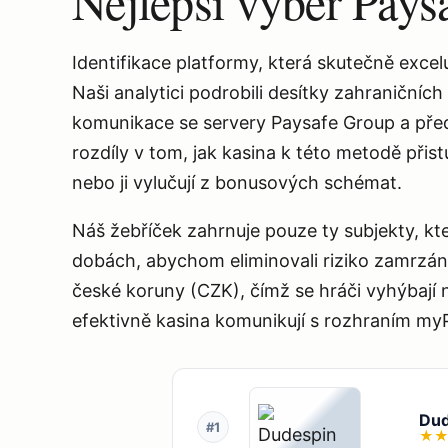
Nejlepší výběr Pays
Identifikace platformy, která skutečně exce
Naši analytici podrobili desítky zahraničníc
komunikace se servery Paysafe Group a přede
rozdíly v tom, jak kasina k této metodě přistu
nebo ji vylučují z bonusových schémat.
Náš žebříček zahrnuje pouze ty subjekty, kt
dobách, abychom eliminovali riziko zamrzání
české koruny (CZK), čímž se hráči vyhýbají
efektivně kasina komunikují s rozhraním my
Dud
#1
★