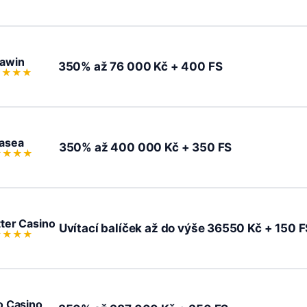
lawin
350% až 76 000 Kč + 400 FS
★
★
★
★
asea
350% až 400 000 Kč + 350 FS
★
★
★
★
ter Casino
Uvítací balíček až do výše 36550 Kč + 150 F
★
★
★
★
o Casino