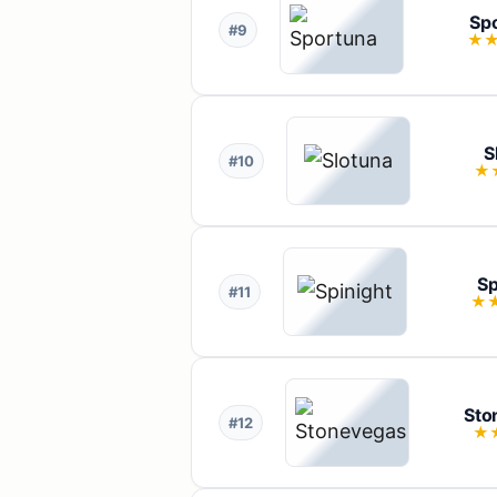
Sp
#9
★
S
#10
★
Sp
#11
★
Sto
#12
★