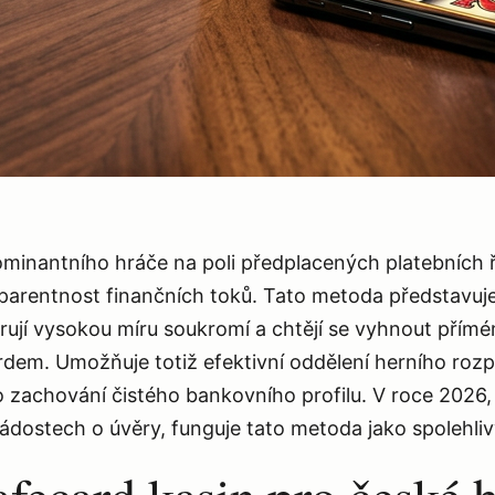
minantního hráče na poli předplacených platebních ře
ransparentnost finančních toků. Tato metoda představu
ují vysokou míru soukromí a chtějí se vyhnout přímé
m. Umožňuje totiž efektivní oddělení herního rozpo
ro zachování čistého bankovního profilu. V roce 2026,
ádostech o úvěry, funguje tato metoda jako spolehliv