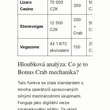
Lizaro
75 000
500
40
350
Casino
CZK
CZK
(B)
200
12 500
500
Stonevegas
+
35
CZK
CZK
Crab
Až 1 BTC
250
35
Vegazone
150
ekvivalent
CZK
(B)
Hloubková analýza: Co je to
Bonus Crab mechanika?
Tato funkce se stala standardem u
mnoha operátorů spravovaných
silnými mezinárodními skupinami.
Funguje jako digitální verze
lunaparkového jeřábu. Za vklad