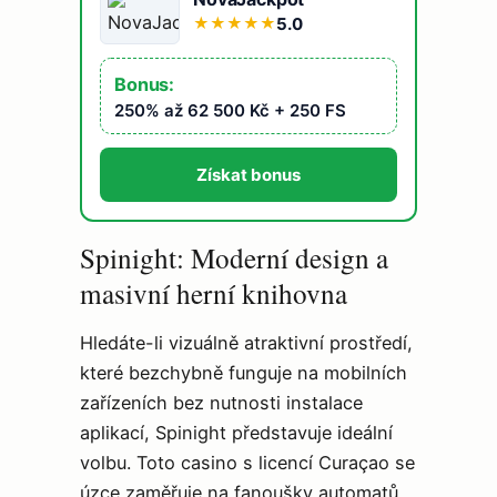
5.0
★
★
★
★
★
Bonus:
250% až 62 500 Kč + 250 FS
Získat bonus
Spinight: Moderní design a
masivní herní knihovna
Hledáte-li vizuálně atraktivní prostředí,
které bezchybně funguje na mobilních
zařízeních bez nutnosti instalace
aplikací, Spinight představuje ideální
volbu. Toto casino s licencí Curaçao se
úzce zaměřuje na fanoušky automatů.