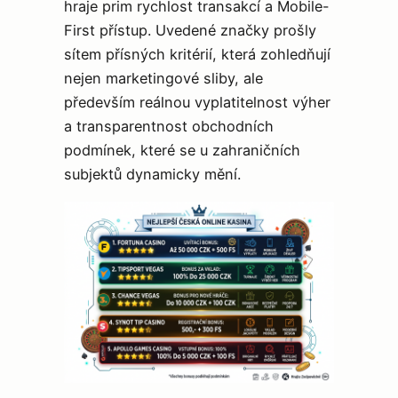
hraje prim rychlost transakcí a Mobile-
First přístup. Uvedené značky prošly
sítem přísných kritérií, která zohledňují
nejen marketingové sliby, ale
především reálnou vyplatitelnost výher
a transparentnost obchodních
podmínek, které se u zahraničních
subjektů dynamicky mění.