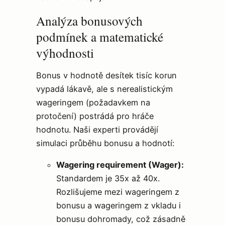
Analýza bonusových
podmínek a matematické
výhodnosti
Bonus v hodnotě desítek tisíc korun
vypadá lákavě, ale s nerealistickým
wageringem (požadavkem na
protočení) postrádá pro hráče
hodnotu. Naši experti provádějí
simulaci průběhu bonusu a hodnotí:
Wagering requirement (Wager):
Standardem je 35x až 40x.
Rozlišujeme mezi wageringem z
bonusu a wageringem z vkladu i
bonusu dohromady, což zásadně