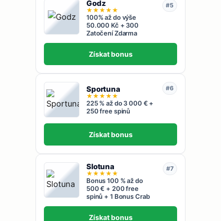
Godz
#5
★
★
★
★
★
100% až do výše
50.000 Kč + 300
Zatočení Zdarma
Získat bonus
Sportuna
#6
★
★
★
★
★
225 % až do 3 000 € +
250 free spinů
Získat bonus
Slotuna
#7
★
★
★
★
★
Bonus 100 % až do
500 € + 200 free
spinů + 1 Bonus Crab
Získat bonus