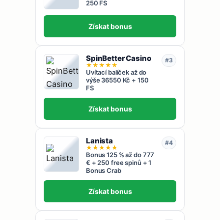
250 FS
Získat bonus
SpinBetter Casino
#3
★
★
★
★
★
Uvítací balíček až do
výše 36550 Kč + 150
FS
Získat bonus
Lanista
#4
★
★
★
★
★
Bonus 125 % až do 777
€ + 250 free spinů + 1
Bonus Crab
Získat bonus