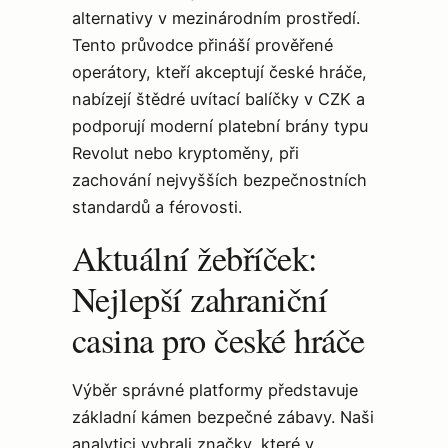
alternativy v mezinárodním prostředí.
Tento průvodce přináší prověřené
operátory, kteří akceptují české hráče,
nabízejí štědré uvítací balíčky v CZK a
podporují moderní platební brány typu
Revolut nebo kryptoměny, při
zachování nejvyšších bezpečnostních
standardů a férovosti.
Aktuální žebříček:
Nejlepší zahraniční
casina pro české hráče
Výběr správné platformy představuje
základní kámen bezpečné zábavy. Naši
analytici vybrali značky, které v