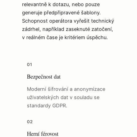
relevantně k dotazu, nebo pouze
generuje předpřipravené šablony.
Schopnost operátora vyřešit technický
zádrhel, například zaseknuté zatočení,
v reálném čase je kritériem úspěchu.
01
Bezpečnost dat
Moderní šifrování a anonymizace
uživatelských dat v souladu se
standardy GDPR.
02
Herní férovost