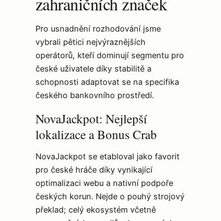
zahraničních značek
Pro usnadnění rozhodování jsme
vybrali pětici nejvýraznějších
operátorů, kteří dominují segmentu pro
české uživatele díky stabilitě a
schopnosti adaptovat se na specifika
českého bankovního prostředí.
NovaJackpot: Nejlepší
lokalizace a Bonus Crab
NovaJackpot se etabloval jako favorit
pro české hráče díky vynikající
optimalizaci webu a nativní podpoře
českých korun. Nejde o pouhý strojový
překlad; celý ekosystém včetně