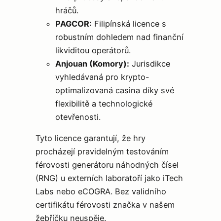
hráčů.
PAGCOR:
Filipínská licence s
robustním dohledem nad finanční
likviditou operátorů.
Anjouan (Komory):
Jurisdikce
vyhledávaná pro krypto-
optimalizovaná casina díky své
flexibilitě a technologické
otevřenosti.
Tyto licence garantují, že hry
procházejí pravidelným testováním
férovosti generátoru náhodných čísel
(RNG) u externích laboratoří jako iTech
Labs nebo eCOGRA. Bez validního
certifikátu férovosti značka v našem
žebříčku neuspěje.