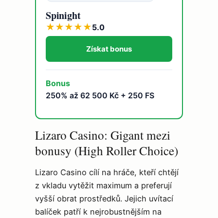
Spinight
★
★
★
★
★
5.0
Získat bonus
Bonus
250% až 62 500 Kč + 250 FS
Lizaro Casino: Gigant mezi
bonusy (High Roller Choice)
Lizaro Casino cílí na hráče, kteří chtějí
z vkladu vytěžit maximum a preferují
vyšší obrat prostředků. Jejich uvítací
balíček patří k nejrobustnějším na