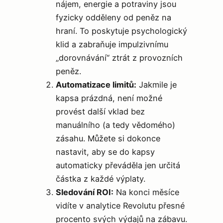
nájem, energie a potraviny jsou
fyzicky odděleny od peněz na
hraní. To poskytuje psychologický
klid a zabraňuje impulzivnímu
„dorovnávání“ ztrát z provozních
peněz.
Automatizace limitů:
Jakmile je
kapsa prázdná, není možné
provést další vklad bez
manuálního (a tedy vědomého)
zásahu. Můžete si dokonce
nastavit, aby se do kapsy
automaticky převáděla jen určitá
částka z každé výplaty.
Sledování ROI:
Na konci měsíce
vidíte v analytice Revolutu přesné
procento svých výdajů na zábavu.