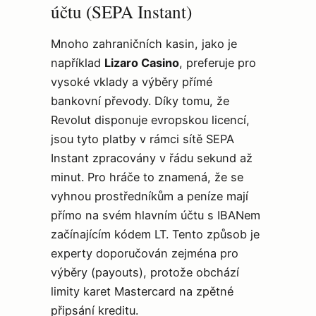
účtu (SEPA Instant)
Mnoho zahraničních kasin, jako je
například
Lizaro Casino
, preferuje pro
vysoké vklady a výběry přímé
bankovní převody. Díky tomu, že
Revolut disponuje evropskou licencí,
jsou tyto platby v rámci sítě SEPA
Instant zpracovány v řádu sekund až
minut. Pro hráče to znamená, že se
vyhnou prostředníkům a peníze mají
přímo na svém hlavním účtu s IBANem
začínajícím kódem LT. Tento způsob je
experty doporučován zejména pro
výběry (payouts), protože obchází
limity karet Mastercard na zpětné
připsání kreditu.