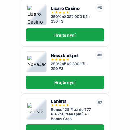
Lizaro Casino
#5
★
★
★
★
★
350% až 387 000 Kč +
350 FS
Hrajte nyní
NovaJackpot
#6
★
★
★
★
★
250% až 62 500 Kč +
250 FS
Hrajte nyní
Lanista
#7
★
★
★
★
★
Bonus 125 % až do 777
€ + 250 free spinů + 1
Bonus Crab