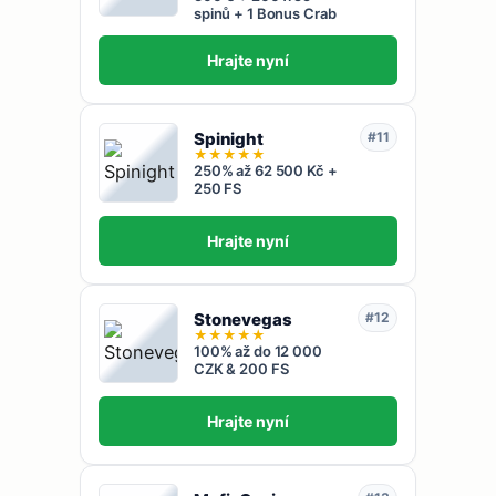
spinů + 1 Bonus Crab
Hrajte nyní
Spinight
#11
★
★
★
★
★
250% až 62 500 Kč +
250 FS
Hrajte nyní
Stonevegas
#12
★
★
★
★
★
100% až do 12 000
CZK & 200 FS
Hrajte nyní