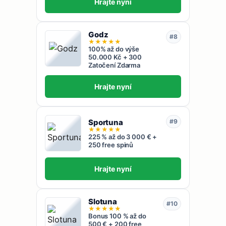
Hrajte nyní
Godz
#8
★
★
★
★
★
100% až do výše
50.000 Kč + 300
Zatočení Zdarma
Hrajte nyní
Sportuna
#9
★
★
★
★
★
225 % až do 3 000 € +
250 free spinů
Hrajte nyní
Slotuna
#10
★
★
★
★
★
Bonus 100 % až do
500 € + 200 free