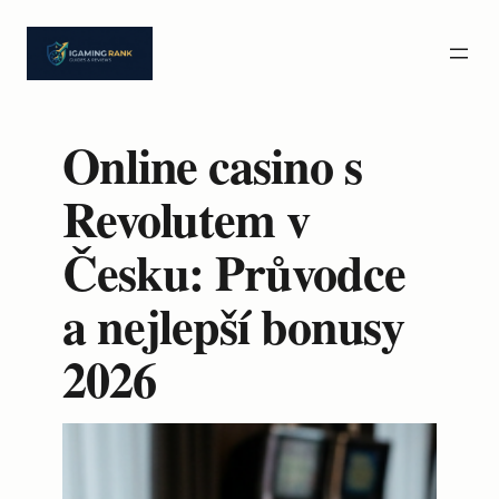
Přeskočit
na
obsah
Online casino s
Revolutem v
Česku: Průvodce
a nejlepší bonusy
2026