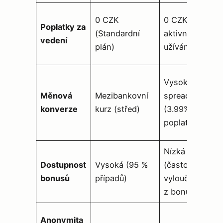
Dle
0 CZK
0 CZK (při
Poplatky za
ba
(Standardní
aktivním
vedení
(o
plán)
užívání)
10
Ku
Vysoký
ba
Měnová
Mezibankovní
spread
(n
konverze
kurz (střed)
(3.99%+
sp
poplatek)
%)
Nízká
Dostupnost
Vysoká (95 %
(často
Vy
bonusů
případů)
vyloučeno
z bonusů)
Nu
Anonymita