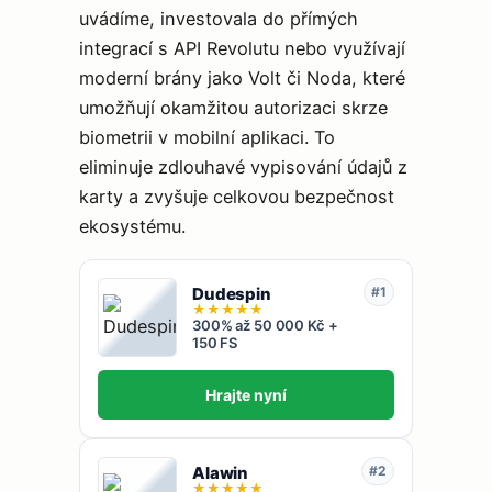
uvádíme, investovala do přímých
integrací s API Revolutu nebo využívají
moderní brány jako Volt či Noda, které
umožňují okamžitou autorizaci skrze
biometrii v mobilní aplikaci. To
eliminuje zdlouhavé vypisování údajů z
karty a zvyšuje celkovou bezpečnost
ekosystému.
Dudespin
#1
★
★
★
★
★
300% až 50 000 Kč +
150 FS
Hrajte nyní
Alawin
#2
★
★
★
★
★