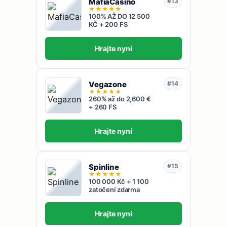
MafiaCasino
#13
★
★
★
★
★
100% AŽ DO 12 500
KČ + 200 FS
Hrajte nyní
Vegazone
#14
★
★
★
★
★
260% až do 2,600 €
+ 260 FS
Hrajte nyní
Spinline
#15
★
★
★
★
★
100 000 Kč + 1 100
zatočení zdarma
Hrajte nyní