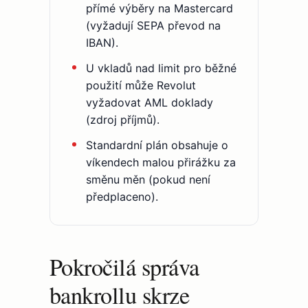
přímé výběry na Mastercard
(vyžadují SEPA převod na
IBAN).
U vkladů nad limit pro běžné
použití může Revolut
vyžadovat AML doklady
(zdroj příjmů).
Standardní plán obsahuje o
víkendech malou přirážku za
směnu měn (pokud není
předplaceno).
Pokročilá správa
bankrollu skrze