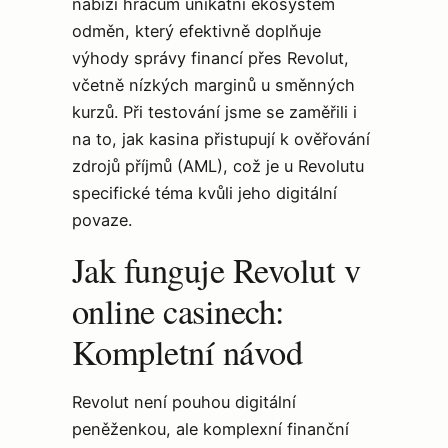
nabízí hráčům unikátní ekosystém
odměn, který efektivně doplňuje
výhody správy financí přes Revolut,
včetně nízkých marginů u směnných
kurzů. Při testování jsme se zaměřili i
na to, jak kasina přistupují k ověřování
zdrojů příjmů (AML), což je u Revolutu
specifické téma kvůli jeho digitální
povaze.
Jak funguje Revolut v
online casinech:
Kompletní návod
Revolut není pouhou digitální
peněženkou, ale komplexní finanční