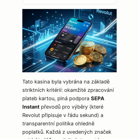
Tato kasina byla vybrána na základě
striktních kritérií: okamžité zpracování
plateb kartou, plná podpora
SEPA
Instant
převodů pro výběry (které
Revolut připisuje v řádu sekund) a
transparentní politika ohledně
poplatků. Každá z uvedených značek