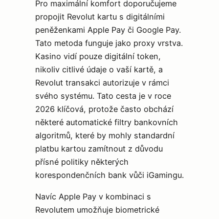
Pro maximální komfort doporučujeme
propojit Revolut kartu s digitálními
peněženkami Apple Pay či Google Pay.
Tato metoda funguje jako proxy vrstva.
Kasino vidí pouze digitální token,
nikoliv citlivé údaje o vaší kartě, a
Revolut transakci autorizuje v rámci
svého systému. Tato cesta je v roce
2026 klíčová, protože často obchází
některé automatické filtry bankovních
algoritmů, které by mohly standardní
platbu kartou zamítnout z důvodu
přísné politiky některých
korespondenčních bank vůči iGamingu.
Navíc Apple Pay v kombinaci s
Revolutem umožňuje biometrické